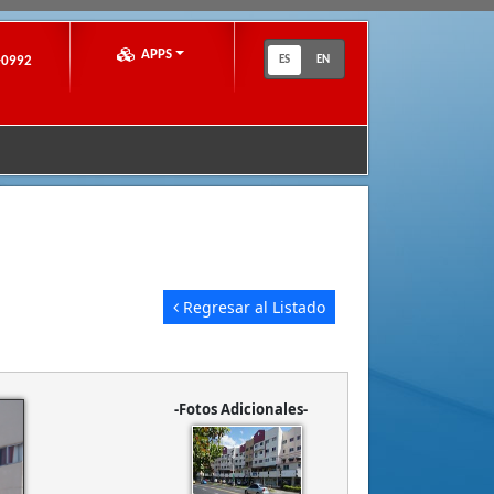
APPS
-0992
ES
EN
Regresar al Listado
-Fotos Adicionales-